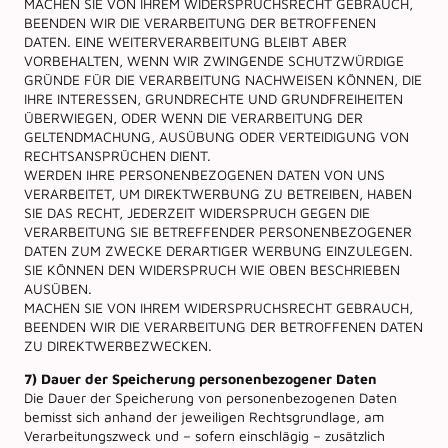
MACHEN SIE VON IHREM WIDERSPRUCHSRECHT GEBRAUCH,
BEENDEN WIR DIE VERARBEITUNG DER BETROFFENEN
DATEN. EINE WEITERVERARBEITUNG BLEIBT ABER
VORBEHALTEN, WENN WIR ZWINGENDE SCHUTZWÜRDIGE
GRÜNDE FÜR DIE VERARBEITUNG NACHWEISEN KÖNNEN, DIE
IHRE INTERESSEN, GRUNDRECHTE UND GRUNDFREIHEITEN
ÜBERWIEGEN, ODER WENN DIE VERARBEITUNG DER
GELTENDMACHUNG, AUSÜBUNG ODER VERTEIDIGUNG VON
RECHTSANSPRÜCHEN DIENT.
WERDEN IHRE PERSONENBEZOGENEN DATEN VON UNS
VERARBEITET, UM DIREKTWERBUNG ZU BETREIBEN, HABEN
SIE DAS RECHT, JEDERZEIT WIDERSPRUCH GEGEN DIE
VERARBEITUNG SIE BETREFFENDER PERSONENBEZOGENER
DATEN ZUM ZWECKE DERARTIGER WERBUNG EINZULEGEN.
SIE KÖNNEN DEN WIDERSPRUCH WIE OBEN BESCHRIEBEN
AUSÜBEN.
MACHEN SIE VON IHREM WIDERSPRUCHSRECHT GEBRAUCH,
BEENDEN WIR DIE VERARBEITUNG DER BETROFFENEN DATEN
ZU DIREKTWERBEZWECKEN.
7) Dauer der Speicherung personenbezogener Daten
Die Dauer der Speicherung von personenbezogenen Daten
bemisst sich anhand der jeweiligen Rechtsgrundlage, am
Verarbeitungszweck und – sofern einschlägig – zusätzlich