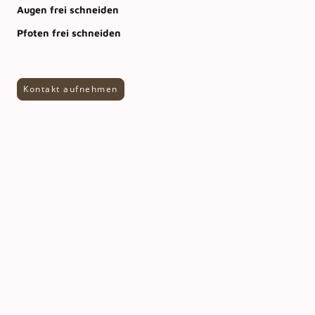
Augen frei schneiden
Pfoten frei schneiden
Kontakt aufnehmen
„Weil dein Hund mehr ist
als nur ein Haustier – er
ist dein treuer Begleiter,